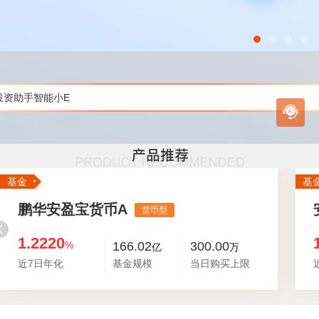
投资助手智能小E
基金
基
鹏华安盈宝货币A
货币型
1.2220
%
166.02
300.00
亿
万
近7日年化
基金规模
当日购买上限